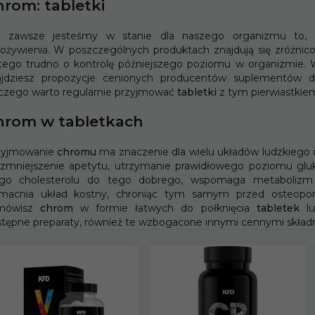
rom: tabletki
e zawsze jesteśmy w stanie dla naszego organizmu to, co
ożywienia. W poszczególnych produktach znajdują się zróżnico
tego trudno o kontrolę późniejszego poziomu w organizmie.
ajdziesz propozycje cenionych producentów suplementów 
czego warto regularnie przyjmować
tabletki
z tym pierwiastkie
hrom w tabletkach
zyjmowanie
chromu
ma znaczenie dla wielu układów ludzkiego 
zmniejszenie apetytu, utrzymanie prawidłowego poziomu gluko
ego cholesterolu do tego dobrego, wspomaga metabolizm
macnia układ kostny, chroniąc tym samym przed osteopor
mówisz
chrom
w formie łatwych do połknięcia
tabletek
lu
tępne preparaty, również te wzbogacone innymi cennymi składni