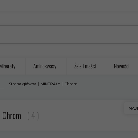
Minerały
Aminokwasy
Żele i maści
Nowości
Strona główna
MINERAŁY
Chrom
sort
NAJ
Chrom
4