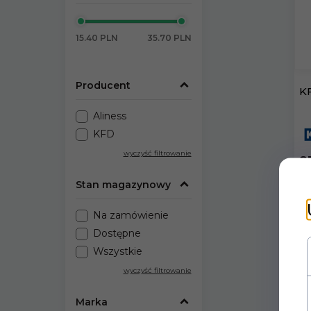
15.40 PLN
35.70 PLN
Producent
KF
Aliness
KFD
wyczyść filtrowanie
3
* 
Stan magazynowy
Na zamówienie
Dostępne
Wszystkie
wyczyść filtrowanie
Marka