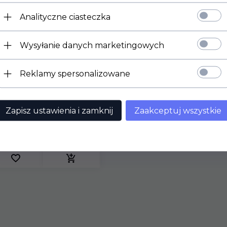
Analityczne ciasteczka
Wysyłanie danych marketingowych
rom GTF Active Cr-
Reklamy spersonalizowane
mplex 200 µg Aliness
Zapisz ustawienia i zamknij
Zaakceptuj wszystkie
2,
90
PLN*
z podatkiem VAT