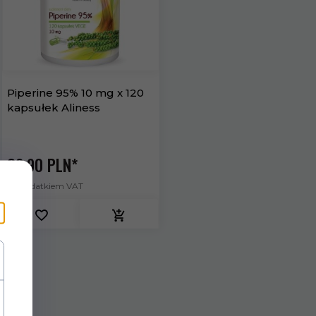
Piperine 95% 10 mg x 120
kapsułek Aliness
26,
90
PLN*
* z podatkiem VAT