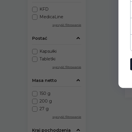
KFD
MedicaLine
wyczyść filtrowanie
Postać
Ch
Co
Kapsułki
Tabletki
wyczyść filtrowanie
3
* 
Masa netto
150 g
200 g
27 g
wyczyść filtrowanie
Kraj pochodzenia