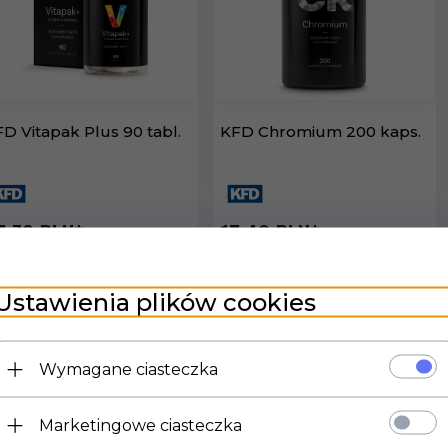
D Vitapak Plus 90 tabl.
KFD Chromium 200 kaps.
5,
70
PLN*
15,
40
PLN*
z podatkiem VAT
* z podatkiem VAT
Ustawienia plików cookies
Wymagane ciasteczka
Marketingowe ciasteczka