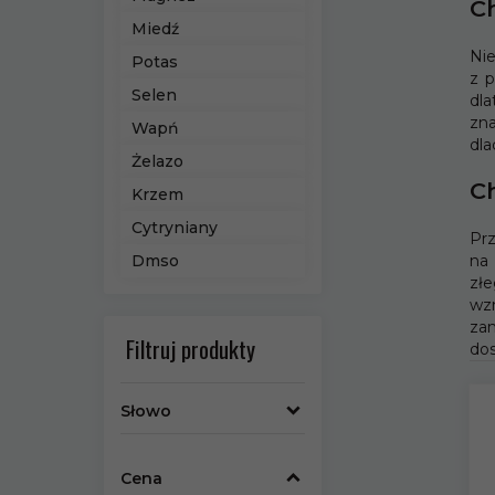
Ch
Miedź
Ni
Potas
z p
Selen
dla
zn
Wapń
dla
Żelazo
C
Krzem
Cytryniany
Pr
na 
Dmso
zł
wz
za
Filtruj produkty
dos
Słowo
Cena