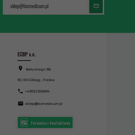
sklep@biomedicum.pl
ECBP s.c.
Bałuckiego 9B
82-300
Elbląg
,
Polska
+48552356894
sklep@biomedicum.pl
Formularz kontaktowy