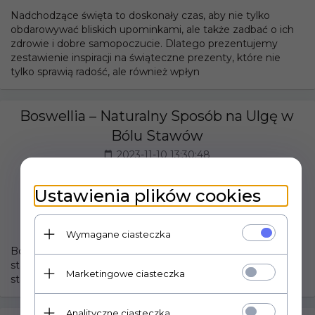
Nadchodzące święta to doskonały czas, aby nie tylko
obdarowywać bliskich upominkami, ale także zadbać o ich
zdrowie i dobre samopoczucie. Dlatego prezentujemy
zestawienie inspiracji na świąteczne prezenty, które nie
tylko sprawią radość, ale również wpłyn
Boswellia – Naturalny Sposób na Ulgę w
Bólu Stawów
2023-11-10 13:30:48
Ustawienia plików cookies
Wymagane ciasteczka
Boswellia to fascynujący naturalny środek, który może
stanowić wsparcie dla osób borykających się z bólem
Marketingowe ciasteczka
stawów. Działa przeciwzapalnie...
Analityczne ciasteczka