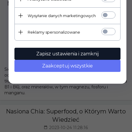
Magiczne Siemię Lniane: Siła Zdrowia W
Twoich Rękach
Wysyłanie danych marketingowych
2023-10-31 14:59:31
Reklamy spersonalizowane
Zapisz ustawienia i zamknij
Zaakceptuj wszystkie
Siemię lniane to prawdziwe bogactwo składników
odżywczych. Jest doskonałym źródłem błonnika, kwasów
tłuszczowych omega-3, białka, witamin (takich jak witamina
B1 i B6), oraz minerałów, w tym magnezu, fosforu i
manganu.
Nasiona Chia: Superfood, o Którym Warto
Wiedzieć
2023-10-24 11:28:16