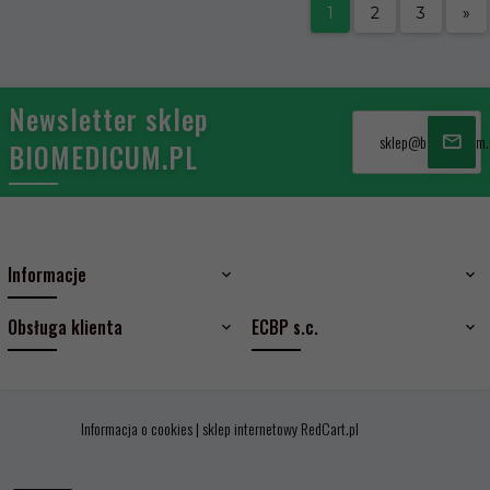
1
2
3
»
Newsletter sklep
sklep@biomedicum.
BIOMEDICUM.PL
Informacje
Obsługa klienta
ECBP s.c.
Informacja o cookies
|
sklep internetowy
RedCart.pl