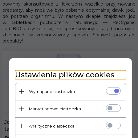
powinny skonsultować z lekarzem wszelkie przyjmowane
preparaty, aby możliwe było dobranie optymalnej dawki jodu
do potrzeb organizmu. W naszym sklepie znajdziesz
jod
w tabletkach
pochodzenia naturalnego — BeOrganic
Jod BIO pozyskuje się ze sproszkowanych alg brunatnych
zbieranych w zrównoważony sposób. Sprawdź pozostałe
produkty!
Ustawienia plików cookies
Wymagane ciasteczka
Marketingowe ciasteczka
Jod (jodek potasu) 200 µg / 400 µg x 200 Vege
Analityczne ciasteczka
tabs