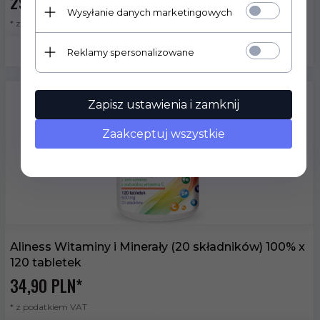
29,
90
PLN*
Wysyłanie danych marketingowych
* z podatkiem VAT
Reklamy spersonalizowane
Zapisz ustawienia i zamknij
Zaakceptuj wszystkie
Aliness Witaminy i Minerały (20 składników) 100% x
120 tabletek
34,
90
PLN*
* z podatkiem VAT