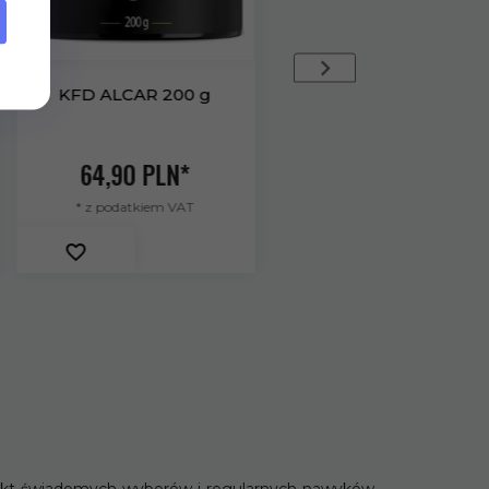
MEDICALINE Aliness
Inozytol 650 mg + B6 x
100 vege caps
49,
90
PLN*
* z podatkiem VAT
KFD Galaretka 345 g
KFD Potassium 120 k
Wiśniowa
41,
99
PLN*
26,
70
PLN*
fekt świadomych wyborów i regularnych nawyków.