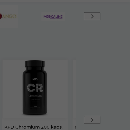
Nóż kuchenny Samura
KFD ZMB(Mg+Zn+B6) 