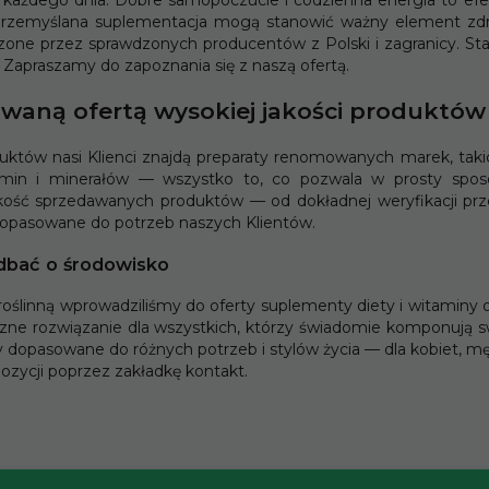
* z podatkiem VAT
* z podatkiem VAT
przemyślana suplementacja mogą stanowić ważny element zdro
rzone przez sprawdzonych producentów z Polski i zagranicy. St
Zapraszamy do zapoznania się z naszą ofertą.
dowaną ofertą wysokiej jakości produktów
tów nasi Klienci znajdą preparaty renomowanych marek, takich
tamin i minerałów — wszystko to, co pozwala w prosty spos
ość sprzedawanych produktów — od dokładnej weryfikacji prze
opasowane do potrzeb naszych Klientów.
dbać o środowisko
oślinną wprowadziliśmy do oferty suplementy diety i witaminy
zne rozwiązanie dla wszystkich, którzy świadomie komponują sw
y dopasowane do różnych potrzeb i stylów życia — dla kobiet, męż
ozycji poprzez zakładkę
kontakt
.