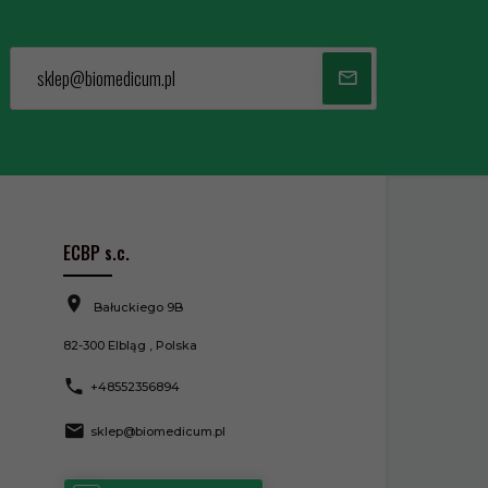
sklep@biomedicum.pl
ECBP s.c.
Bałuckiego 9B
82-300
Elbląg
,
Polska
+48552356894
sklep@biomedicum.pl