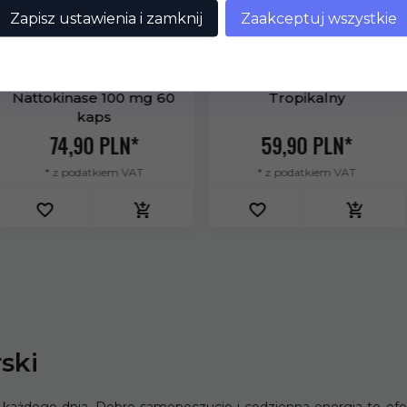
Zapisz ustawienia i zamknij
Zaakceptuj wszystkie
KFD AAKG 300 g
KFD ALCAR 200 g
Tropikalny
59,
90
PLN*
64,
90
PLN*
* z podatkiem VAT
* z podatkiem VAT
KFD Vegan Protein 700 g
KFD Magnesium+ - 160
ski
Czekoladowy
kaps.
75,
90
PLN*
25,
40
PLN*
ie każdego dnia. Dobre samopoczucie i codzienna energia to e