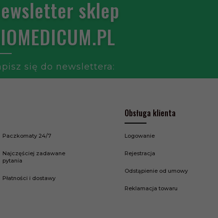
ewsletter sklep
IOMEDICUM.PL
pisz się do newslettera:
Obsługa klienta
Paczkomaty 24/7
Logowanie
Najczęściej zadawane
Rejestracja
pytania
Odstąpienie od umowy
Płatności i dostawy
Reklamacja towaru