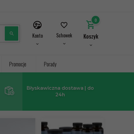
0
Schowek
Konto
Koszyk
Promocje
Porady
Błyskawiczna dostawa
| do
24h