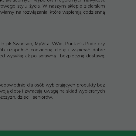
* z podatkiem VAT
* z podatkiem VAT
wego stylu życia. W naszym sklepie zielarskim
awiamy na rozwiązania, które wspierają codzienną
 jak Swanson, MyVita, ViVio, Puritan's Pride czy
ób uzupełnić codzienną dietę i wspierać dobre
d wysyłką aż po sprawną i bezpieczną dostawę.
 odpowiednie dla osób wybierających produkty bez
oją dietę i zwracają uwagę na skład wybieranych
czyzn, dzieci i seniorów.