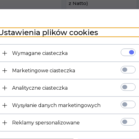
z Natto)
32,
90
PLN*
15,
40
PLN*
* z podatkiem VAT
* z podatkiem VAT
Ustawienia plików cookies
Wymagane ciasteczka
Marketingowe ciasteczka
Nowości
Bestsellery
Analityczne ciasteczka
Wysyłanie danych marketingowych
Reklamy spersonalizowane