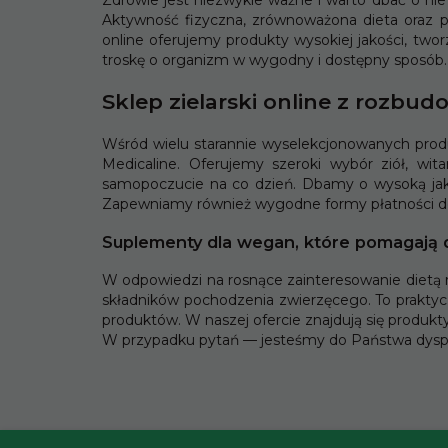
* z podatkiem VAT
* z podatkiem VAT
Aktywność fizyczna, zrównoważona dieta oraz 
online oferujemy produkty wysokiej jakości, two
troskę o organizm w wygodny i dostępny sposób. 
Sklep zielarski online z rozbu
Wśród wielu starannie wyselekcjonowanych produk
Medicaline. Oferujemy szeroki wybór ziół, wi
samopoczucie na co dzień. Dbamy o wysoką jak
Zapewniamy również wygodne formy płatności d
Suplementy dla wegan, które pomagają 
W odpowiedzi na rosnące zainteresowanie dietą r
składników pochodzenia zwierzęcego. To praktyc
produktów. W naszej ofercie znajdują się produkt
W przypadku pytań — jesteśmy do Państwa dysp