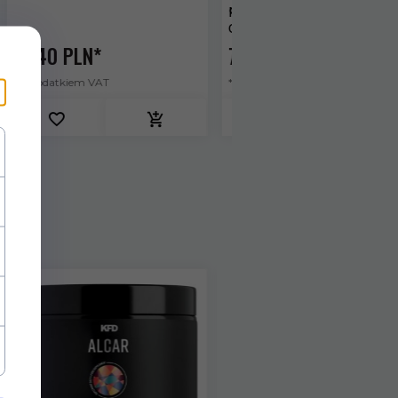
paring Harakiri - SHR-
tabl.
0011B
72,
00
PLN*
37,
00
PLN*
* z podatkiem VAT
* z podatkiem VAT